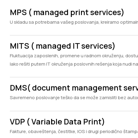
MPS ( managed print services)
U skladu sa potrebama vašeg poslovanja, kreiramo optimal
MITS ( managed IT services)
Fluktuacija zaposlenih, promene u radnom okruženju, dost
lako rešiti putem IT okruženja poslovnih rešenja koja nudi n
DMS( document management serv
Savremeno poslovanje teško da se može zamisliti bez auto
VDP ( Variable Data Print)
Fakture, obaveštenja, čestitke, IOS i drugi periodično štam