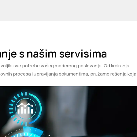
anje s našim servisima
ovoljila sve potrebe vašeg modernog poslovanja. Od kreiranja
ovnih procesa i upravljanja dokumentima, pružamo rešenja koja