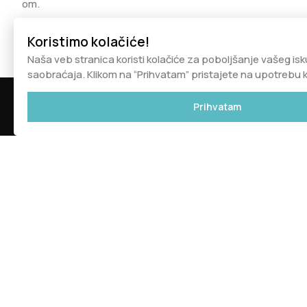
om.
Koristimo kolačiće!
Naša veb stranica koristi kolačiće za poboljšanje vašeg isk
saobraćaja. Klikom na “Prihvatam” pristajete na upotrebu k
Prihvatam
Kontakt
Navigacija