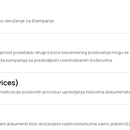
no okruženje za štampanje.
upnost podataka i drugi izazovi savremenog poslovanja mogu se
aša kompanija sa predvidljivim i kontrolisanim troškovima.
ices)
matizacije poslovnih procesa i upravljanja tokovima dokumenat
pani dokumenti biće dostavljeni vašim korisnicima samo jednim KL