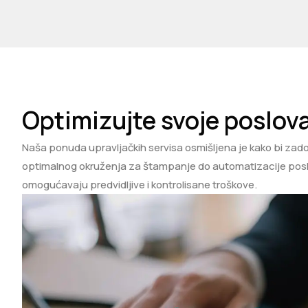
Optimizujte svoje poslov
Naša ponuda upravljačkih servisa osmišljena je kako bi zad
optimalnog okruženja za štampanje do automatizacije posl
omogućavaju predvidljive i kontrolisane troškove.