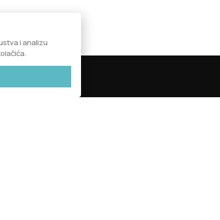
ustva i analizu
olačića.
Prijavi se na našu listu.
Usluge