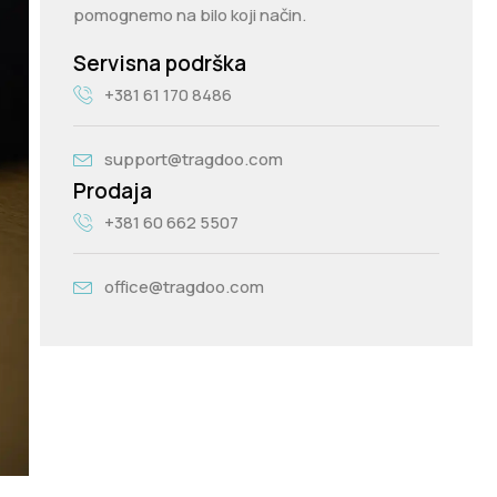
pomognemo na bilo koji način.
Servisna podrška
+381 61 170 8486
support@tragdoo.com
Prodaja
+381 60 662 5507
office@tragdoo.com